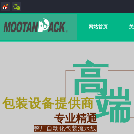
网站首页
关
高
端
包装设备提供商
专业精通
整厂自动化包装流水线