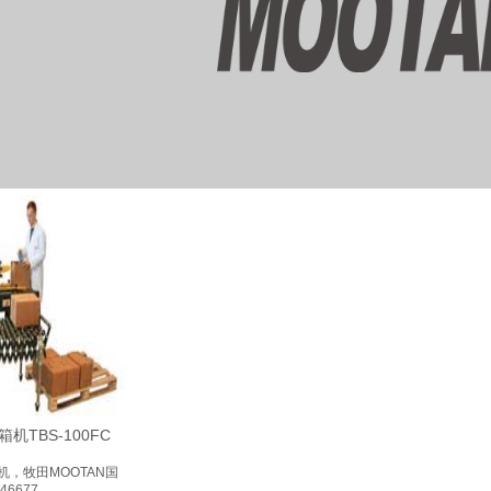
箱机TBS-100FC
机，牧田MOOTAN国
46677