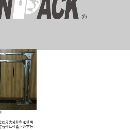
槽
过程分为储带和送带两
打包带从带盘上取下放