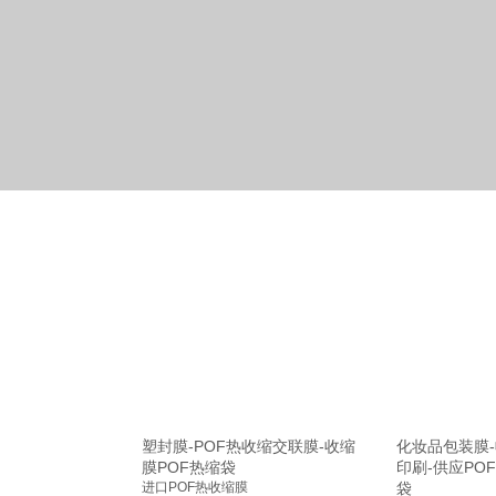
塑封膜-POF热收缩交联膜-收缩
化妆品包装膜
膜POF热缩袋
印刷-供应PO
进口POF热收缩膜
袋