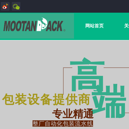
网站首页
关
高
端
包装设备提供商
专业精通
整厂自动化包装流水线