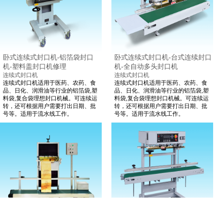
卧式连续式封口机-铝箔袋封口
卧式连续式封口机-台式连续封口
机-塑料盖封口机修理
机-全自动多头封口机
连续式封口机
连续式封口机
连续式封口机适用于医药、农药、食
连续式封口机适用于医药、农药、食
品、日化、润滑油等行业的铝箔袋,塑
品、日化、润滑油等行业的铝箔袋,塑
料袋,复合袋理想封口机械。可连续运
料袋,复合袋理想封口机械。可连续运
转，还可根据用户需要打出日期、批
转，还可根据用户需要打出日期、批
号等。适用于流水线工作。
号等。适用于流水线工作。