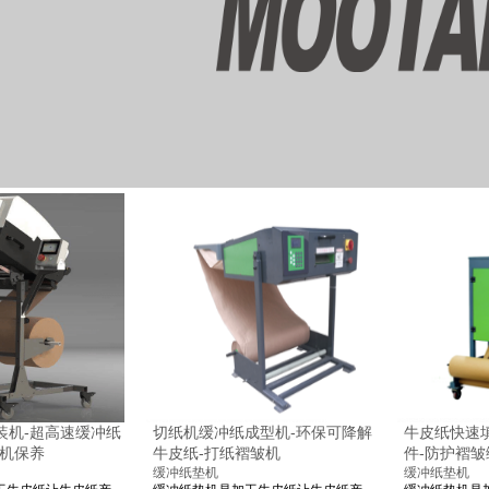
装机-超高速缓冲纸
切纸机缓冲纸成型机-环保可降解
牛皮纸快速
垫机保养
牛皮纸-打纸褶皱机
件-防护褶
缓冲纸垫机
缓冲纸垫机