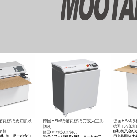
箱瓦楞纸皮切割机
德国HSM纸箱瓦楞纸变废为宝膨
德国HSM
切机
德国HSM纸板
切机
膨切机又名
纸
德国HSM纸板膨切机
膨切机
，是一种专门
用来将即将废