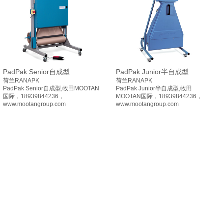
PadPak Senior自成型
PadPak Junior半自成型
荷兰RANAPK
荷兰RANAPK
PadPak Senior自成型,牧田MOOTAN
PadPak Junior半自成型,牧田
国际，18939844236，
MOOTAN国际，18939844236，
www.mootangroup.com
www.mootangroup.com