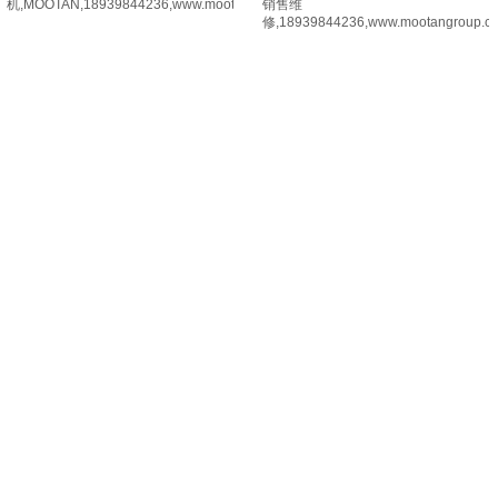
机,MOOTAN,18939844236,www.mootangroup.com
销售维
修,18939844236,www.mootangroup.c